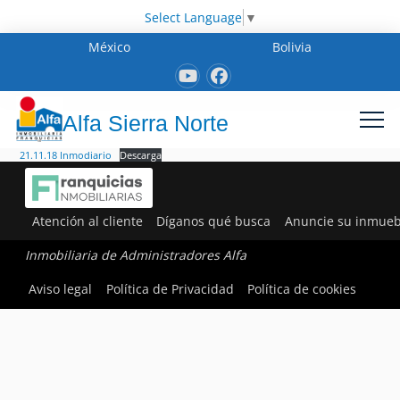
Select Language
▼
México
Bolivia
Alfa Sierra Norte
21.11.18 Inmodiario
Descarga
Atención al cliente
Díganos qué busca
Anuncie su inmueb
Inmobiliaria de Administradores Alfa
Aviso legal
Política de Privacidad
Política de cookies