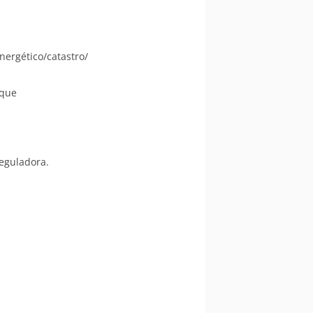
nergético/catastro/
 que
reguladora.