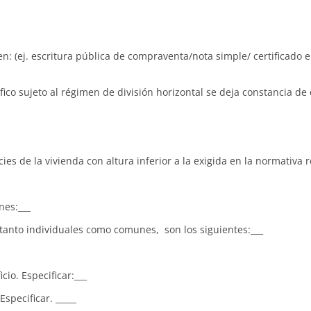
(ej. escritura pública de compraventa/nota simple/ certificado e
co sujeto al régimen de división horizontal se deja constancia de
ies de la vivienda con altura inferior a la exigida en la normativa 
nes:___
 tanto individuales como comunes, son los siguientes:___
cio. Especificar:___
specificar. _____