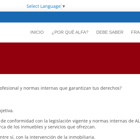
Select Language
▼
INICIO
¿POR QUÉ ALFA?
DEBE SABER
FRA
fesional y normas internas que garantizan tus derechos?
jetiva.
e conformidad con la legislación vigente y normas internas de ALFA
rca de los inmuebles y servicios que ofrezcan.
re sí, con la intervención de la inmobiliaria.