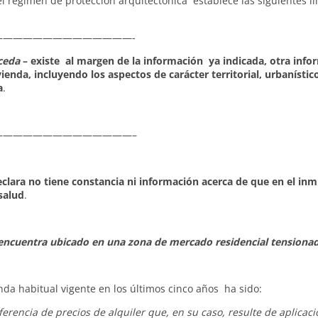
l régimen de protección arquitectónica establece las siguientes li
—————————————-
ceda
– existe al margen de la información ya indicada, otra info
enda, incluyendo los aspectos de carácter territorial, urbanístico
a
.
—————————————–
clara no tiene constancia ni información acerca de que en el in
salud
.
e encuentra ubicado en una zona de mercado residencial tensiona
nda habitual vigente en los últimos cinco años ha sido:
erencia de precios de alquiler que, en su caso, resulte de aplicaci