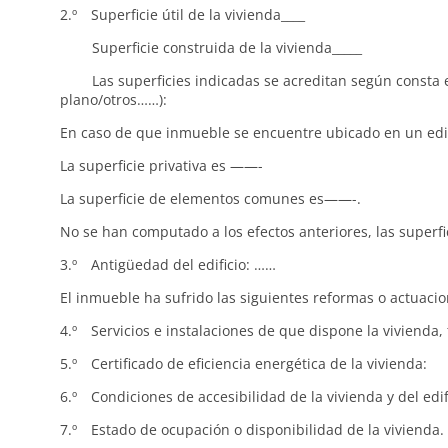
2.º Superficie útil de la vivienda____
Superficie construida de la vivienda_____
Las superficies indicadas se acreditan según consta en: 
plano/otros……):
En caso de que inmueble se encuentre ubicado en un edifi
La superficie privativa es ——-
La superficie de elementos comunes es——-.
No se han computado a los efectos anteriores, las superfic
3.º Antigüedad del edificio: ……
El inmueble ha sufrido las siguientes reformas o actuacio
4.º Servicios e instalaciones de que dispone la vivienda,
5.º Certificado de eficiencia energética de la vivienda:
6.º Condiciones de accesibilidad de la vivienda y del edifi
7.º Estado de ocupación o disponibilidad de la vivienda. E