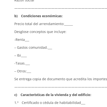
Razón social C
———————————————————————————
b) Condiciones económicas:
Precio total del arrendamiento:______
Desglose conceptos que incluye:
-Renta___
– Gastos comunidad.___
– Ibi____
-Tasas.___
– Otros:___
Se entrega copia de documento que acredita los importes 
———————————————————————————
c) Características de la vivienda y del edificio:
1.º Certificado o cédula de habitabilidad___