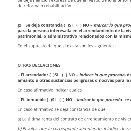
Se deja mención expresa de que en virtud de lo anterior e
de reforma o rehabilitación:
————————————————————————————
g) Se deja constancia ( )SI ( ) NO –
marcar lo que pro
para la persona interesada en el arrendamiento de la vivi
patrimonial, o administrativo relacionados con la mism
En el supuesto de que si exista son los siguientes:
————————————————————————————
OTRAS DECLACIONES
– El arrendador ( )SI ( ) NO
– indicar lo que proceda-
de
amianto u otras sustancias peligrosas o nocivas para la 
En caso afirmativo indicar cuales
–
EL inmueble ( )SI ( ) NO
– indicar lo que proceda- s
En caso afirmativo se deja constancia de que
a) La última renta del contrato de arrendamiento de vivie
b) El valor que le corresponde atendiendo al índice de ref