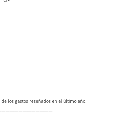
IF
—————————————
de los gastos reseñados en el último año.
—————————————