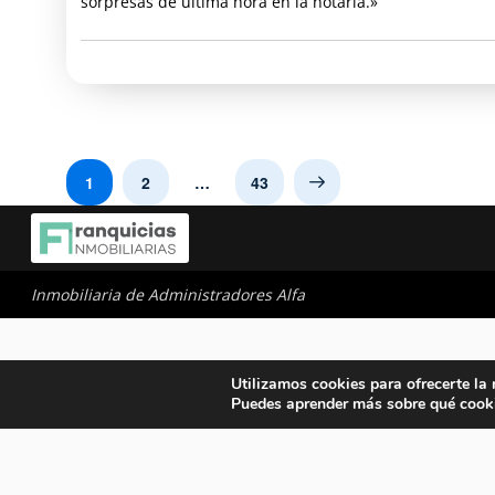
sorpresas de última hora en la notaría.»
1
2
…
43
Next
Inmobiliaria de Administradores Alfa
Utilizamos cookies para ofrecerte la
Puedes aprender más sobre qué cooki