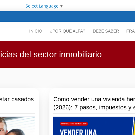
Select Language
▼
INICIO
¿POR QUÉ ALFA?
DEBE SABER
FRA
icias del sector inmobiliario
star casados
Cómo vender una vivienda he
(2026): 7 pasos, impuestos y e