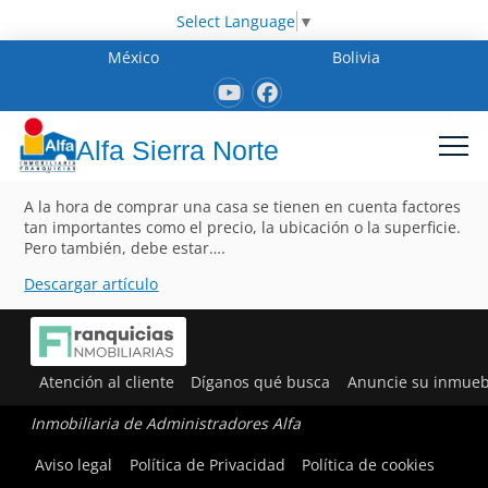
Select Language
▼
México
Bolivia
Alfa Sierra Norte
A la hora de comprar una casa se tienen en cuenta factores
tan importantes como el precio, la ubicación o la superficie.
Pero también, debe estar….
Descargar artículo
Atención al cliente
Díganos qué busca
Anuncie su inmueb
Inmobiliaria de Administradores Alfa
Aviso legal
Política de Privacidad
Política de cookies