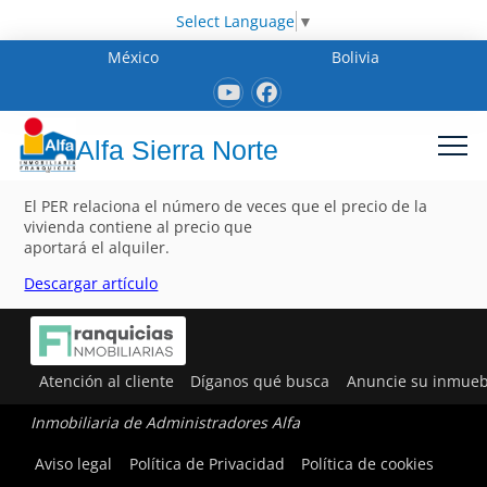
Select Language
▼
México
Bolivia
Alfa Sierra Norte
El PER relaciona el número de veces que el precio de la
vivienda contiene al precio que
aportará el alquiler.
Descargar artículo
Atención al cliente
Díganos qué busca
Anuncie su inmueb
Inmobiliaria de Administradores Alfa
Aviso legal
Política de Privacidad
Política de cookies