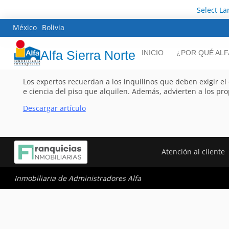
Select L
México
Bolivia
Alfa Sierra Norte
INICIO
¿POR QUÉ ALF
Los expertos recuerdan a los inquilinos que deben exigir 
e ciencia del piso que alquilen. Además, advierten a los pro
Descargar artículo
Atención al cliente
Inmobiliaria de Administradores Alfa