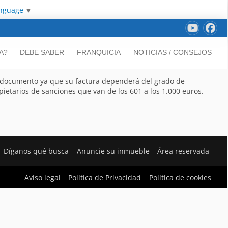
anguage
▼
A?
DEBE SABER
FRANQUICIA
NOTICIAS / CONSEJOS
el documento ya que su factura dependerá del grado de
pietarios de sanciones que van de los 601 a los 1.000 euros.
Díganos qué busca
Anuncie su inmueble
Área reservada
Aviso legal
Política de Privacidad
Política de cookies