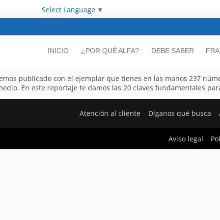
Select Language
▼
INICIO
¿POR QUÉ ALFA?
DEBE SABER
FRA
emos publicado con el ejemplar que tienes en las manos 237 númer
io. En este reportaje te damos las 20 claves fundamentales para 
Atención al cliente
Díganos qué busca
Aviso legal
Po