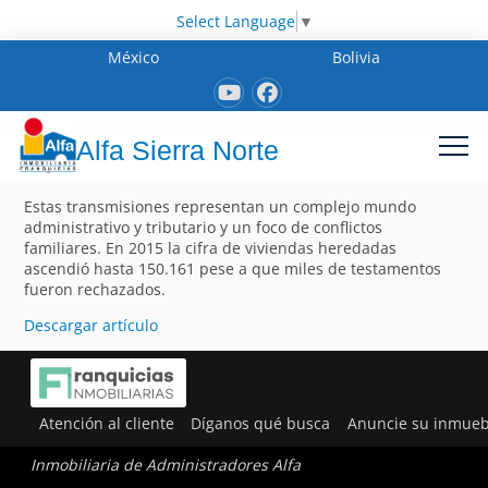
Select Language
▼
México
Bolivia
Alfa Sierra Norte
Estas transmisiones representan un complejo mundo
administrativo y tributario y un foco de conflictos
familiares. En 2015 la cifra de viviendas heredadas
ascendió hasta 150.161 pese a que miles de testamentos
fueron rechazados.
Descargar artículo
Atención al cliente
Díganos qué busca
Anuncie su inmueb
Inmobiliaria de Administradores Alfa