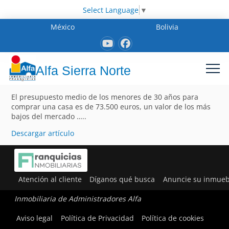
Select Language
▼
México
Bolivia
Alfa Sierra Norte
El presupuesto medio de los menores de 30 años para
comprar una casa es de 73.500 euros, un valor de los más
bajos del mercado …..
Descargar artículo
Atención al cliente
Díganos qué busca
Anuncie su inmueb
Inmobiliaria de Administradores Alfa
Aviso legal
Política de Privacidad
Política de cookies