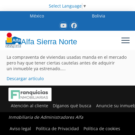
Select Language
▼
México
Bolivia
Alfa Sierra Norte
La compraventa de viviendas usadas manda en el mercado
pero hay que tener ciertas cautelas antes de adquirir
un inmueble ya estrenado…..
Descargar artículo
Atención al cliente
Díganos qué busca
Anuncie su inmueb
Inmobiliaria de Administradores Alfa
Aviso legal
Política de Privacidad
Política de cookies