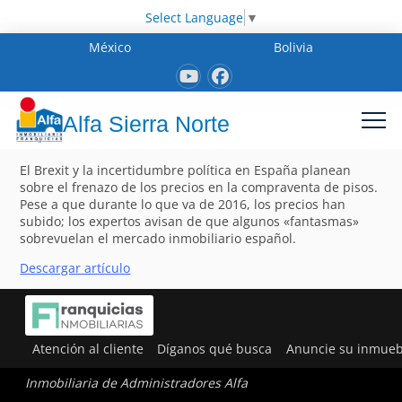
Select Language
▼
México
Bolivia
Alfa Sierra Norte
El Brexit y la incertidumbre política en España planean
sobre el frenazo de los precios en la compraventa de pisos.
Pese a que durante lo que va de 2016, los precios han
subido; los expertos avisan de que algunos «fantasmas»
sobrevuelan el mercado inmobiliario español.
Descargar artículo
Atención al cliente
Díganos qué busca
Anuncie su inmueb
Inmobiliaria de Administradores Alfa