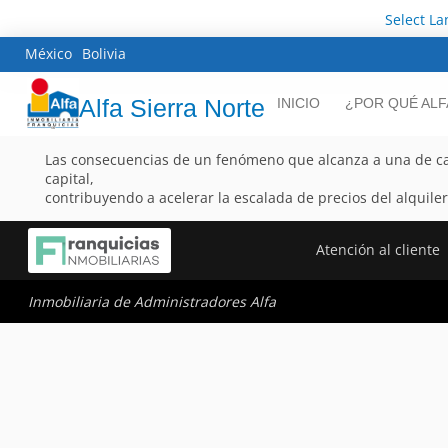
Select L
México
Bolivia
Alfa Sierra Norte
INICIO
¿POR QUÉ ALF
Las consecuencias de un fenómeno que alcanza a una de cad
capital,
contribuyendo a acelerar la escalada de precios del alquiler
Atención al cliente
Inmobiliaria de Administradores Alfa