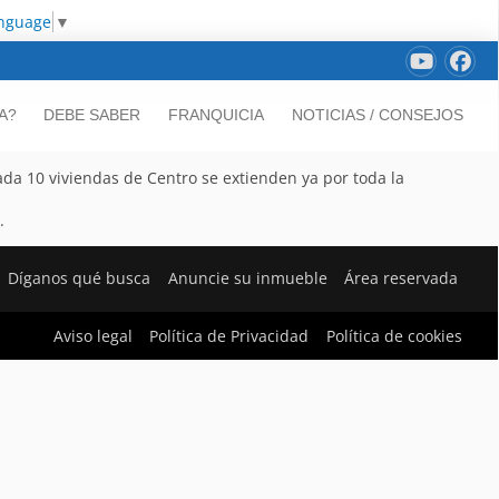
anguage
▼
A?
DEBE SABER
FRANQUICIA
NOTICIAS / CONSEJOS
a 10 viviendas de Centro se extienden ya por toda la
.
Díganos qué busca
Anuncie su inmueble
Área reservada
Aviso legal
Política de Privacidad
Política de cookies