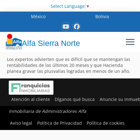
Select Language
▼
México
Bolivia
Alfa Sierra Norte
Los expertos advierten que es difícil que se mantengan las
rentabilidades de los últimos 20 meses y que Hacienda
planea gravar las plusvalías logradas en menos de un año.
Atención al cliente
Díganos qué busca
Anuncie su inmueb
Inmobiliaria de Administradores Alfa
Aviso legal
Política de Privacidad
Política de cookies