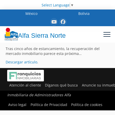
Select Language
▼
México
Bolivia
Alfa Sierra Norte
Tras cinco años de estancamiento, la recuperación del
mercado inmobiliario parece esta próxima…
Descargar artículo
.
Atención al cliente
Díganos qué busca
Anuncie su inmueb
Inmobiliaria de Administradores Alfa
Aviso legal
Política de Privacidad
Política de cookies