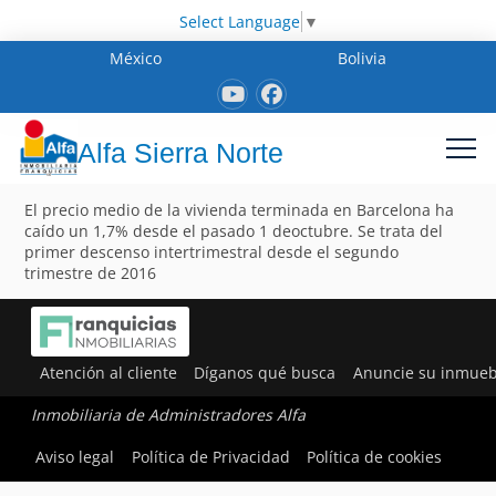
Select Language
▼
México
Bolivia
Alfa Sierra Norte
El precio medio de la vivienda terminada en Barcelona ha
caído un 1,7% desde el pasado 1 deoctubre. Se trata del
primer descenso intertrimestral desde el segundo
trimestre de 2016
Atención al cliente
Díganos qué busca
Anuncie su inmueb
Inmobiliaria de Administradores Alfa
Aviso legal
Política de Privacidad
Política de cookies