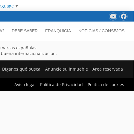
anguage
▼
A?
DEBE SABER
FRANQUICIA
NOTICIAS / CONSEJOS
marcas españolas
a buena internacionalización.
Díganos qué busca
Anuncie su inmueble
Área reservada
Aviso legal
Política de Privacidad
Política de cookies