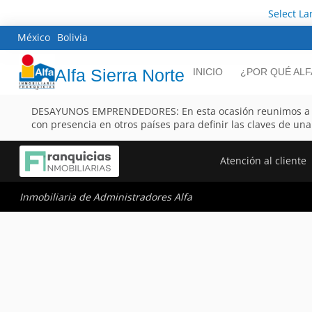
Select L
México
Bolivia
Alfa Sierra Norte
INICIO
¿POR QUÉ ALF
DESAYUNOS EMPRENDEDORES: En esta ocasión reunimos a 
con presencia en otros países para definir las claves de un
Atención al cliente
Inmobiliaria de Administradores Alfa