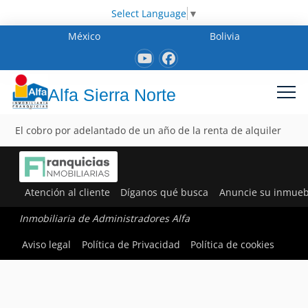
Select Language
▼
México
Bolivia
Alfa Sierra Norte
El cobro por adelantado de un año de la renta de alquiler
Atención al cliente
Díganos qué busca
Anuncie su inmueb
Inmobiliaria de Administradores Alfa
Aviso legal
Política de Privacidad
Política de cookies