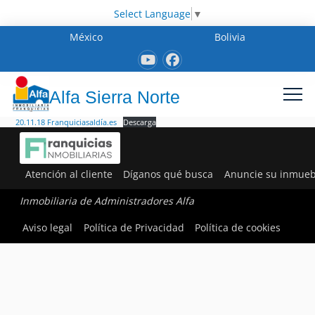
Select Language
▼
México
Bolivia
Alfa Sierra Norte
20.11.18 Franquiciasaldía.es
Descarga
Atención al cliente
Díganos qué busca
Anuncie su inmueb
Inmobiliaria de Administradores Alfa
Aviso legal
Política de Privacidad
Política de cookies