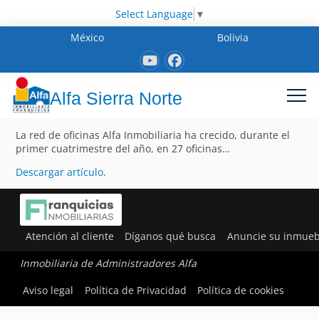
Select Language
▼
México
Bolivia
Alfa Sierra Norte
La red de oficinas Alfa Inmobiliaria ha crecido, durante el
primer cuatrimestre del año, en 27 oficinas…
Descargar artículo
.
Atención al cliente
Díganos qué busca
Anuncie su inmueb
Inmobiliaria de Administradores Alfa
Aviso legal
Política de Privacidad
Política de cookies