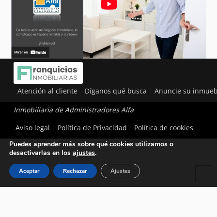
Atención al cliente
Díganos qué busca
Anuncie su inmueb
Inmobiliaria de Administradores Alfa
Utilizamos cookies para ofrecerte la mejor experiencia en
Aviso legal
Política de Privacidad
Política de cookies
nuestra web.
Puedes aprender más sobre qué cookies utilizamos o
desactivarlas en los
ajustes
.
Aceptar
Rechazar
Ajustes