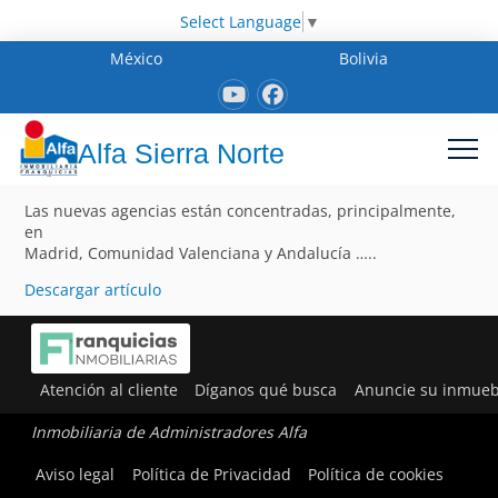
Select Language
▼
México
Bolivia
Alfa Sierra Norte
Las nuevas agencias están concentradas, principalmente,
en
Madrid, Comunidad Valenciana y Andalucía …..
Descargar artículo
Atención al cliente
Díganos qué busca
Anuncie su inmueb
Inmobiliaria de Administradores Alfa
Aviso legal
Política de Privacidad
Política de cookies