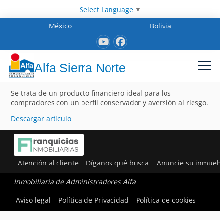
Select Language
▼
México
Bolivia
Alfa Sierra Norte
Se trata de un producto financiero ideal para los
compradores con un perfil conservador y aversión al riesgo.
Descargar artículo
Atención al cliente
Díganos qué busca
Anuncie su inmueb
Inmobiliaria de Administradores Alfa
Aviso legal
Política de Privacidad
Política de cookies