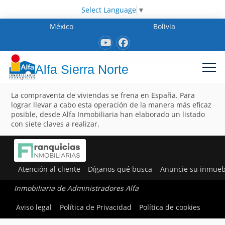
Select Language
▼
México
Bolivia
Alfa Sierra Norte
La compraventa de viviendas se frena en España. Para
lograr llevar a cabo esta operación de la manera más eficaz
posible, desde Alfa Inmobiliaria han elaborado un listado
con siete claves a realizar.
Atención al cliente
Díganos qué busca
Anuncie su inmueb
Inmobiliaria de Administradores Alfa
Aviso legal
Política de Privacidad
Política de cookies