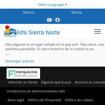
Select Language
▼
México
Bolivia
Alfa Sierra Norte
Para algunos es el lugar soñado en el que vivir. Para otros, una
auténtica pesadilla. El casco histórico de la ciudad es un
…….
Descargar artículo
Atención al cliente
Díganos qué busca
Anuncie su inmueb
Inmobiliaria de Administradores Alfa
Aviso legal
Política de Privacidad
Política de cookies