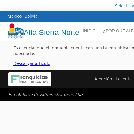
Select L
México
Bolivia
Alfa Sierra Norte
INICIO
¿POR QUÉ ALF
Es esencial que el inmueble cuente con una buena ubicació
adecuadas.
Descargar artículo
Atención al cliente
Inmobiliaria de Administradores Alfa