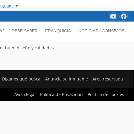
anguage
▼
A?
DEBE SABER
FRANQUICIA
NOTICIAS / CONSEJOS
n, buen diseño y calidades
Díganos qué busca
Anuncie su inmueble
Área reservada
Aviso legal
Política de Privacidad
Política de cookies