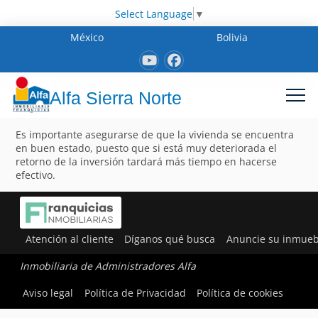
Select Language
▼
México
Bolivia
Alfa Sierra Norte
Es importante asegurarse de que la vivienda se encuentra
en buen estado, puesto que si está muy deteriorada el
retorno de la inversión tardará más tiempo en hacerse
efectivo.
Atención al cliente
Díganos qué busca
Anuncie su inmueb
Inmobiliaria de Administradores Alfa
Aviso legal
Política de Privacidad
Política de cookies